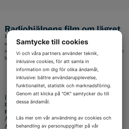
Radiohjälpens film om lägret
Radiohjälpen har genom Kronprinsessan Victorias fond
Samtycke till cookies
under flera år stöttat Ungdomslägret. 2016 var de med
och filmade på lägret och i filmen kan du lite av det som
Vi och våra partners använder teknik,
händer på ett Ungdomsläger.
inklusive cookies, för att samla in
information om dig för olika ändamål,
inklusive: bättre användarupplevelse,
funktionalitet, statistik och marknadsföring.
Genom att klicka på "OK" samtycker du till
Information för deltagare
dessa ändamål.
Datum:
25–30 oktober 2026
Plats:
Bosön, Lidingö
Läs mer om vår användning av cookies och
Ålder:
13–18 år
behandling av personuppgifter på vår
Avgift:
5 000 kr inkl. helpension (3 000 kr inkl