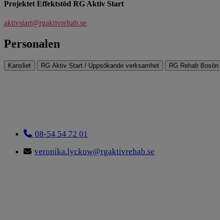
Projektet Effektstöd RG Aktiv Start
aktivstart@rgaktivrehab.se
Personalen
Kansliet
RG Aktiv Start / Uppsökande verksamhet
RG Rehab Bosön
08-54 54 72 01
veronika.lyckow@rgaktivrehab.se