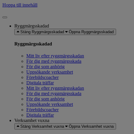
Hoppa till innehåll
Ryggmärgsskadad
Stäng Ryggmärgsskadad
Öppna Ryggmärgsskadad
Ryggmärgsskadad
Mitt liv efter ryggmärgsskadan
För dig med ryggmärgsskada
För dig som anhörig
Uppsökande verksamhet
Förebildscoacher
Digitala träffar
Mitt liv efter ryggmärgsskadan
För dig med ryggmärgsskada
För dig som anhörig
Uppsökande verksamhet
Förebildscoacher
Digitala träffar
Verksamhet vuxna
Stäng Verksamhet vuxna
Öppna Verksamhet vuxna