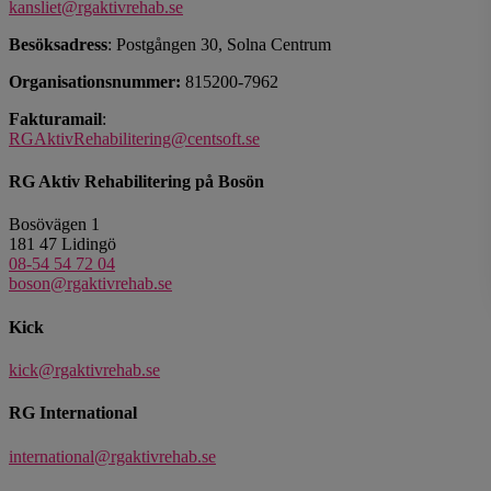
kansliet@rgaktivrehab.se
Besöksadress
: Postgången 30, Solna Centrum
Organisationsnummer:
815200-7962
Fakturamail
:
RGAktivRehabilitering@centsoft.se
RG Aktiv Rehabilitering på Bosön
Bosövägen 1
181 47 Lidingö
08-54 54 72 04
boson@rgaktivrehab.se
Kick
kick@rgaktivrehab.se
RG International
international@rgaktivrehab.se