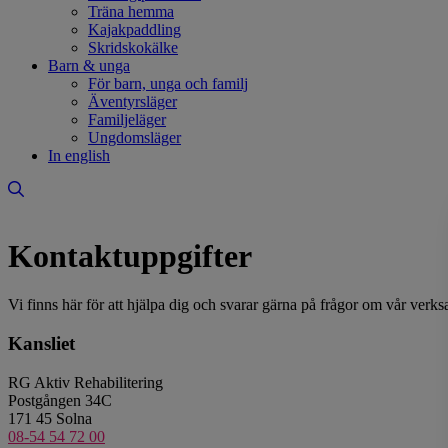
Träna hemma
Kajakpaddling
Skridskokälke
Barn & unga
För barn, unga och familj
Äventyrsläger
Familjeläger
Ungdomsläger
In english
Kontaktuppgifter
Vi finns här för att hjälpa dig och svarar gärna på frågor om vår verk
Kansliet
RG Aktiv Rehabilitering
Postgången 34C
171 45 Solna
08-54 54 72 00