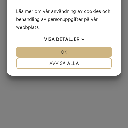
Läs mer om vår användning av cookies och
behandling av personuppgifter på vår
webbplats.
VISA
DETALJER
JA
NEJ
OK
JA
NEJ
NÖDVÄNDIG
INSTÄLLNINGAR
AVVISA ALLA
JA
NEJ
JA
NEJ
MARKNADSFÖRING
STATISTIK