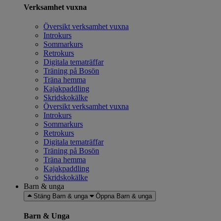
Verksamhet vuxna
Översikt verksamhet vuxna
Introkurs
Sommarkurs
Retrokurs
Digitala tematräffar
Träning på Bosön
Träna hemma
Kajakpaddling
Skridskokälke
Översikt verksamhet vuxna
Introkurs
Sommarkurs
Retrokurs
Digitala tematräffar
Träning på Bosön
Träna hemma
Kajakpaddling
Skridskokälke
Barn & unga
Stäng Barn & unga
Öppna Barn & unga
Barn & Unga