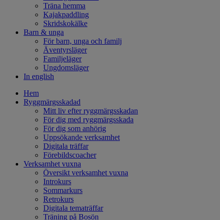
Träna hemma
Kajakpaddling
Skridskokälke
Barn & unga
För barn, unga och familj
Äventyrsläger
Familjeläger
Ungdomsläger
In english
Hem
Ryggmärgsskadad
Mitt liv efter ryggmärgsskadan
För dig med ryggmärgsskada
För dig som anhörig
Uppsökande verksamhet
Digitala träffar
Förebildscoacher
Verksamhet vuxna
Översikt verksamhet vuxna
Introkurs
Sommarkurs
Retrokurs
Digitala tematräffar
Träning på Bosön