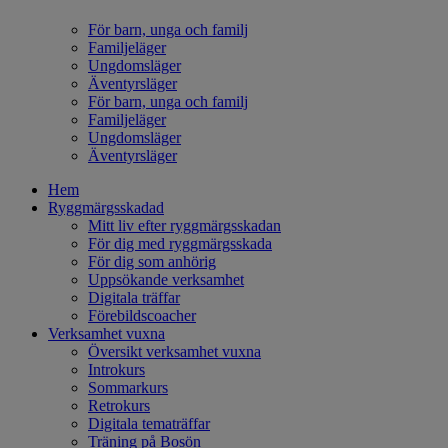
För barn, unga och familj
Familjeläger
Ungdomsläger
Äventyrsläger
För barn, unga och familj
Familjeläger
Ungdomsläger
Äventyrsläger
Hem
Ryggmärgsskadad
Mitt liv efter ryggmärgsskadan
För dig med ryggmärgsskada
För dig som anhörig
Uppsökande verksamhet
Digitala träffar
Förebildscoacher
Verksamhet vuxna
Översikt verksamhet vuxna
Introkurs
Sommarkurs
Retrokurs
Digitala tematräffar
Träning på Bosön