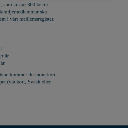
, som kostar 300 kr för
a familjemedlemmar ska
dem i vårt medlemsregister.
d
er år
år.
sökan kommer du inom kort
pet (via kort, Swish eller