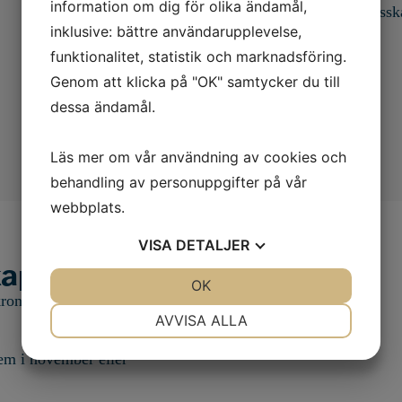
information om dig för olika ändamål,
personer med ryggmärgsskad
inklusive: bättre användarupplevelse,
funktionalitet, statistik och marknadsföring.
Genom att klicka på "OK" samtycker du till
dessa ändamål.
Läs mer om vår användning av cookies och
behandling av personuppgifter på vår
webbplats.
VISA
DETALJER
kap
JA
NEJ
OK
JA
NEJ
ronor om du bor utanför
NÖDVÄNDIG
INSTÄLLNINGAR
AVVISA ALLA
JA
NEJ
JA
NEJ
em i november eller
MARKNADSFÖRING
STATISTIK