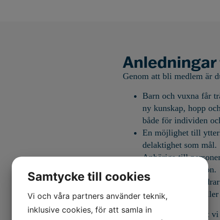
Anledningar t
Genom att bli medlem är du
Barn och vuxna får trä
ny kunskap, hopp och 
både för individen oc
En möjlighet till ytte
delaktighet som mål.
Anhöriga till persone
utmanande situation.
Samtycke till cookies
Vi tillsammans bidrar 
ryggmärgsskada eller 
Vi och våra partners använder teknik,
inklusive cookies, för att samla in
Ditt medlemskap gör att vi 