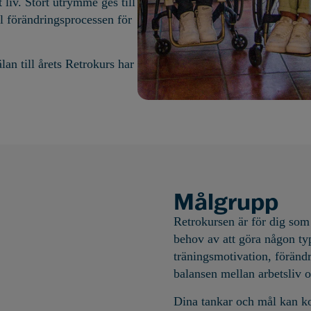
 liv.
Stort utrymme ges till
ll förändringsprocessen för
lan till årets Retrokurs har
Målgrupp
Retro
kursen är för dig
som
behov av att göra någon typ
träningsmotivation, förändr
balansen mellan arbetsliv oc
Dina tankar och mål kan k