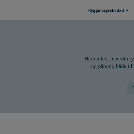
Ryggmärgsskadad
Har du levt med din r
sig påmint, både til