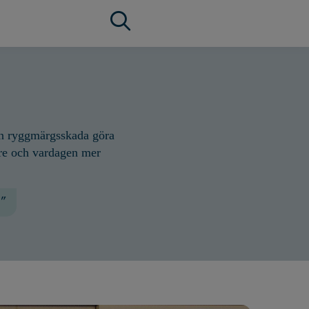
en ryggmärgsskada göra
rare och vardagen mer
"