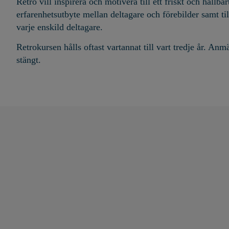
Retro vill
inspir
era
och motiv
era till
ett friskt och hållbart
erfarenhetsutbyte mellan deltagare och förebilder samt ti
varje enskild deltagare.
Retrokursen hålls oftast vartannat till vart tredje år. Anmä
stängt.