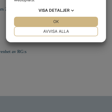
ars 2026
VISA
DETALJER
JA
NEJ
OK
JA
NEJ
NÖDVÄNDIG
INSTÄLLNINGAR
AVVISA ALLA
JA
NEJ
JA
NEJ
MARKNADSFÖRING
STATISTIK
arenhet av RG:s