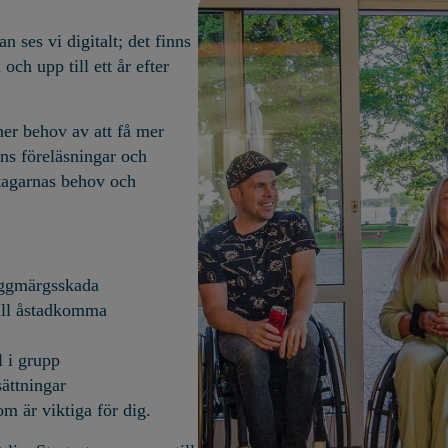
n ses vi digitalt; det finns
ch upp till ett år efter
er behov av att få mer
ens föreläsningar och
ltagarnas behov och
yggmärgsskada
vill åstadkomma
l i grupp
sättningar
m är viktiga för
dig
.