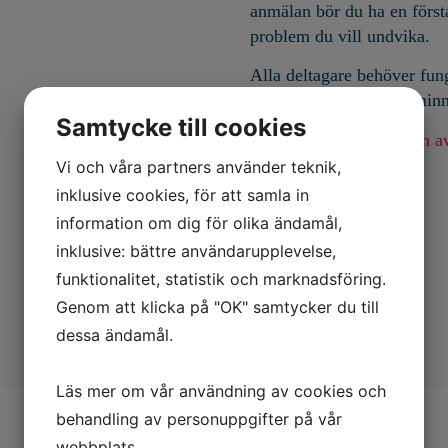
anmälan
bör
du
ha
en först
problem du vill undvika
.
Alla deltagare behöver fun
uttalade problem med minne
Samtycke till cookies
Praktisk information och a
Vi och våra partners använder teknik,
inklusive cookies, för att samla in
information om dig för olika ändamål,
inklusive: bättre användarupplevelse,
funktionalitet, statistik och marknadsföring.
Genom att klicka på "OK" samtycker du till
dessa ändamål.
Läs mer om vår användning av cookies och
behandling av personuppgifter på vår
webbplats.