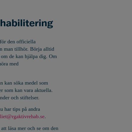
habilitering
för den officiella
n man tillhör. Börja alltid
e om de kan hjälpa dig. Om
 höra med
 man kan söka medel som
er som kan vara aktuella.
onder och stiftelser.
u har tips på andra
liet@rgaktivrehab.se
.
r att läsa mer och se om den