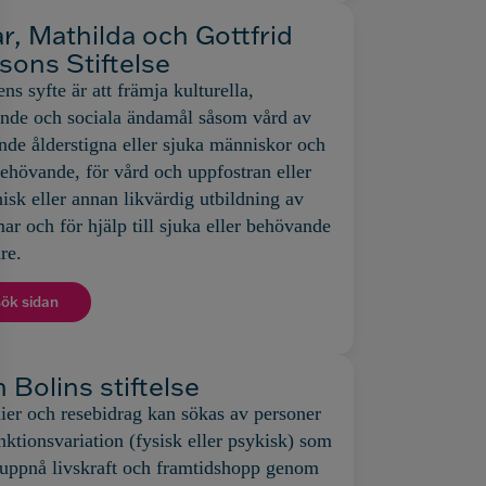
r, Mathilda och Gottfrid
sons Stiftelse
ens syfte är att främja kulturella,
nde och sociala ändamål såsom vård av
de ålderstigna eller sjuka människor och
ehövande, för vård och uppfostran eller
nisk eller annan likvärdig utbildning av
r och för hjälp till sjuka eller behövande
re.
ök sidan
 Bolins stiftelse
ier och resebidrag kan sökas av personer
ktionsvariation (fysisk eller psykisk) som
uppnå livskraft och framtidshopp genom