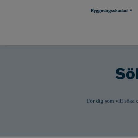
Ryggmärgsskadad
Sök
För dig som vill söka e