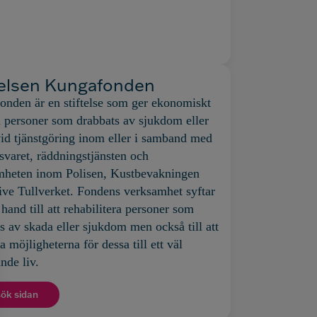
telsen Kungafonden
nden är en stiftelse som ger ekonomiskt
ll personer som drabbats av sjukdom eller
id tjänstgöring inom eller i samband med
rsvaret, räddningstjänsten och
mheten inom Polisen,
Kustbevakningen
ive Tullverket. Fondens verksamhet syftar
a hand till att rehabilitera personer som
s av skada eller sjukdom men också till att
a möjligheterna för dessa till ett väl
nde liv.
ök sidan