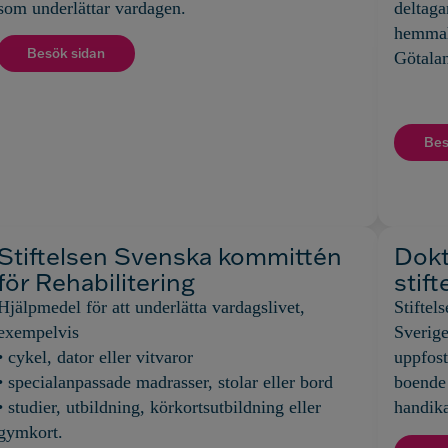
som underlättar vardagen.
deltaga
hemmah
Besök sidan
Götala
Bes
Stiftelsen Svenska kommittén
Dokt
för Rehabilitering
stift
Hjälpmedel för att underlätta vardagslivet,
Stiftels
exempelvis
Sverige
• cykel, dator eller vitvaror
uppfost
• specialanpassade madrasser, stolar eller bord
boende 
• studier, utbildning, körkortsutbildning eller
handik
gymkort.