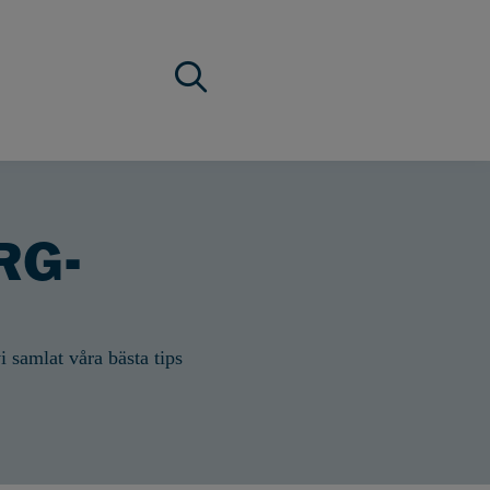
 RG-
i samlat våra bästa tips