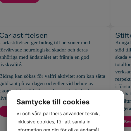
Carlastiftelsen
Stif
Carlastiftelsen ger bidrag till personer med
Kungafo
förvärvade neurologiska skador och deras
stöd ti
anhöriga med ändamålet att främja en god
skada v
livskvalité.
totalfö
verksa
Bidrag kan sökas för valfri aktivitet som kan sätta
respekt
guldkant på vardagen och/eller vid behov av
i först
ekonomiskt stöd på grund av en förändrad
drabbat
livssituation.
Samtycke till cookies
förbättr
fungera
Besök sidan
Vi och våra partners använder teknik,
inklusive cookies, för att samla in
Bes
information om dig för olika ändamål,