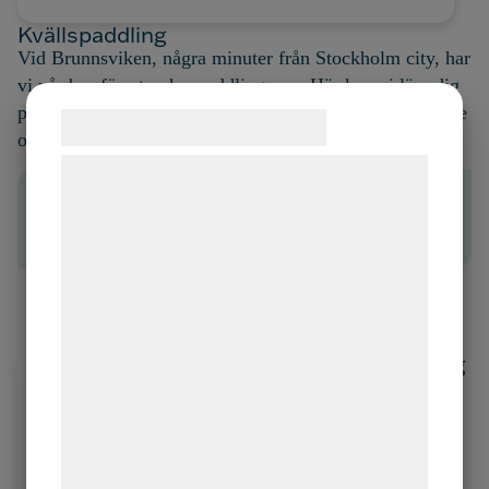
Kvällspaddling
Vid Brunnsviken, några minuter från Stockholm city, har
vi vår bas för utomhuspaddlingarna. Här
kan vi lära
dig
paddla både dubbel- och singelkajak
, utifrån ditt intresse
Samtykke til cookies
och dina färdigheter.
Vi og vores samarbejdspartnere bruger
"Underbart att känna friheten vid paddling i och med
teknologier, herunder cookies, til at
att benen inte behöver vara så starka, det går liksom
indsamle oplysninger om dig til forskellige
ändå."
formål, herunder: Tilpasning af annoncering,
bedre brugeroplevelse, funktionalitet,
Läs mer
statistik og marketing. Disse oplysninger
kan blive delt med annoncerings- og
Nationaldagspaddling
analysepartnere, som kan kombinere dem
Vill du fira nationaldagen
med att paddla i vår
med data, du tidligere har givet dem eller
kungliga nationaldagspark
de har indsamlet gennem din brug af deres
och lyssna till Kungliga
tjenester. Ved at klikke på 'OK' giver du