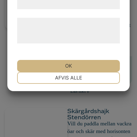
Operan? Då ska du hänga
samtykke til disse formål.
med på vår dagstur den 6
juni då vi paddlar vid
Læs mere om vores brug af cookies og
Hagaparken och bland annat
behandling af persondata på vores
gör ett strandhugg vid
hjemmeside.
koppartältsviken – total
paddelsträcka cirka 10 km.
"Bra träning, trevligt
OK
umgänge, fina
NØDVENDIGE
PRÆFERENCER
AFVIS ALLE
upplevelser."
Läs mer
MARKETING
STATISTIK
Skärgårdshajk
Stendörren
Vill du paddla mellan vackra
öar och skär med horisonten