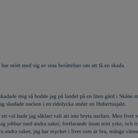
ar mött med sig av sina berättelser om att få en skada.
 skadade mig så bodde jag på landet på en liten gård i Skåne 
Jag skadade nacken i en ridolycka under en Hubertusjakt.
ått ett val hade jag såklart valt att inte bryta nacken. Men liv
 Jag jobbar med andra saker, fortfarande inom mitt yrke, och 
öra andra saker, jag har mycket i livet som är bra, många vän