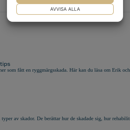
NÖDVÄNDIG
INSTÄLLNINGAR
AVVISA ALLA
JA
NEJ
JA
NEJ
MARKNADSFÖRING
STATISTIK
tips
oner som fått en ryggmärgsskada. Här kan du läsa
om Erik och
per av skador. De berättar hur de skadade sig, hur rehabilite