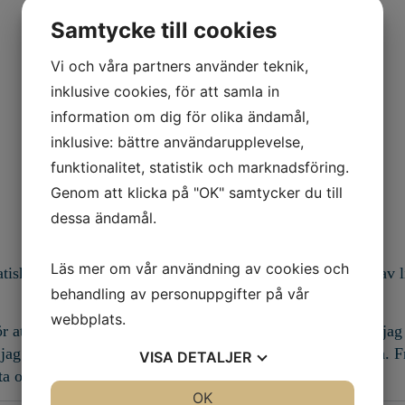
Samtycke till cookies
Vi och våra partners använder teknik,
inklusive cookies, för att samla in
information om dig för olika ändamål,
inklusive: bättre användarupplevelse,
funktionalitet, statistik och marknadsföring.
Genom att klicka på "OK" samtycker du till
dessa ändamål.
Läs mer om vår användning av cookies och
atisk skada utan mitt immunförsvar angrep min ryggmärg av lit
behandling av personuppgifter på vår
webbplats.
att prova ut en rullstol, flera år efter min skada. Då fick ja
 jag inte träffat så många andra med ryggmärgsskada innan. Fr
VISA
DETALJER
tta om det.
JA
NEJ
OK
JA
NEJ