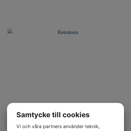
Samtycke till cookies
Allt du vill veta om Retro 2.0
Vi och våra partners använder teknik,