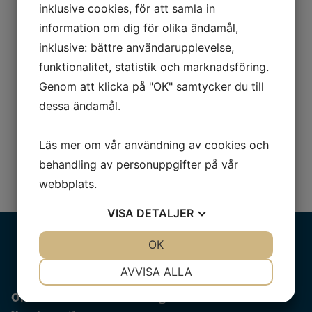
RG:s Retrokurs är för dig som levt med din
inklusive cookies, för att samla in
ryggmärgsskada under flera år och känner att
information om dig för olika ändamål,
ryggmärgsskadan börjar fresta på ...
inklusive: bättre användarupplevelse,
Läs mer
funktionalitet, statistik och marknadsföring.
Genom att klicka på "OK" samtycker du till
dessa ändamål.
Läs mer om vår användning av cookies och
behandling av personuppgifter på vår
1
2
3
4
5
webbplats.
VISA
DETALJER
JA
NEJ
OK
JA
NEJ
NÖDVÄNDIG
INSTÄLLNINGAR
AVVISA ALLA
JA
NEJ
JA
NEJ
Om RG Aktiv Rehabilitering